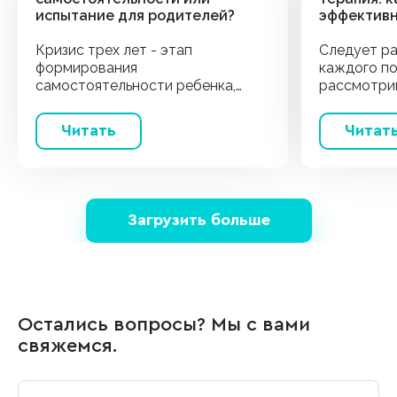
испытание для родителей?
эффектив
Кризис трех лет - этап
Следует ра
формирования
каждого по
самостоятельности ребенка,
рассмотри
который сопровождается
популярне
истериками, упрямством и
с психолог
Читать
Читат
протестом. Как действовать
поведенче
родителям, объясняем в статье.
Загрузить больше
Остались вопросы? Мы с вами
свяжемся.