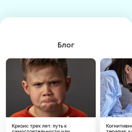
Блог
Кризис трех лет: путь к
Когнитивн
самостоятельности или
терапия: к