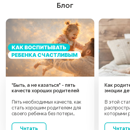
Блог
“Быть, а не казаться" - пять
Как родит
качеств хороших родителей
эмоции де
Пять необходимых качеств, как
В этой ста
стать хорошим родителем для
распростр
своего ребенка без потери
которыми 
ресурса. Советы от психолога,
эмоции дет
как воспитать детей и не терять
Читать
Читат