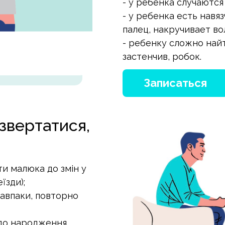
- у ребенка случаются
- у ребенка есть навя
палец, накручивает воло
- ребенку сложно най
застенчив, робок.
Записаться
звертатися,
ти малюка до змін у
їзди);
навпаки, повторно
 до народження