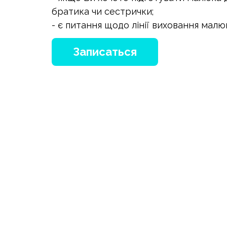
братика чи сестрички;
- є питання щодо лінії виховання малю
Записаться