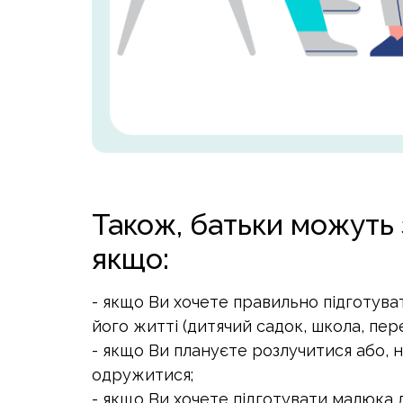
Також, батьки можуть 
якщо:
- якщо Ви хочете правильно підготува
його житті (дитячий садок, школа, пере
- якщо Ви плануєте розлучитися або, 
одружитися;
- якщо Ви хочете підготувати малюка