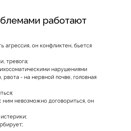
облемами работают
ть агрессия, он конфликтен, бьется
и, тревога;
психосоматическими нарушениями
з, рвота - на нервной почве, головная
ться;
 с ним невозможно договориться, он
 истерики;
урбирует;