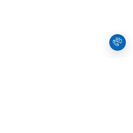
Контакты
хология
info@holdyou.net
веденческая
0 800 336 126
пия