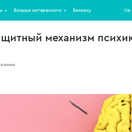
ы
Больше интересного
Бизнесу
Ua
ащитный механизм психик
психики.