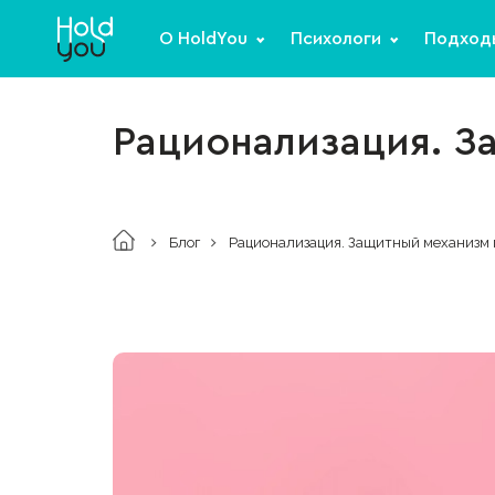
О HoldYou
Психологи
Подход
Рационализация. З
Блог
Рационализация. Защитный механизм 