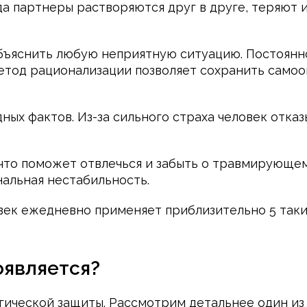
да партнеры растворяются друг в друге, теряют 
бъяснить любую неприятную ситуацию. Постоянно
етод рационализации позволяет сохранить самоо
ых фактов. Из-за сильного страха человек отка
 что поможет отвлечься и забыть о травмирующем
нальная нестабильность.
ек ежедневно применяет приблизительно 5 таких
оявляется?
гической защиты. Рассмотрим детальнее один из