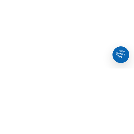
HoldYou
– Подберите психолога онлайн и запланируйте
встречу в комфортное время. Квалифицированные
специалисты и терапевты по образованию.