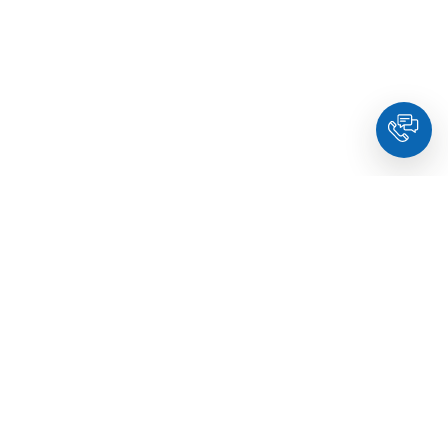
HoldYou
– Подберите психолога онлайн и запланируйте
встречу в комфортное время. Квалифицированные
специалисты и терапевты по образованию.
© Holdyou,
все права защищены
,
2026