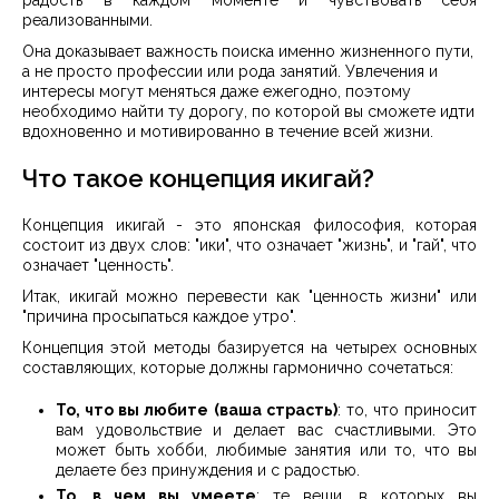
радость в каждом моменте и чувствовать себя
реализованными.
Она доказывает важность поиска именно жизненного пути,
а не просто профессии или рода занятий. Увлечения и
интересы могут меняться даже ежегодно, поэтому
необходимо найти ту дорогу, по которой вы сможете идти
вдохновенно и мотивированно в течение всей жизни.
Что такое концепция икигай?
Концепция икигай - это японская философия, которая
состоит из двух слов: "ики", что означает "жизнь", и "гай", что
означает "ценность".
Итак, икигай можно перевести как "ценность жизни" или
"причина просыпаться каждое утро".
Концепция этой методы базируется на четырех основных
составляющих, которые должны гармонично сочетаться:
То, что вы любите (ваша страсть)
: то, что приносит
вам удовольствие и делает вас счастливыми. Это
может быть хобби, любимые занятия или то, что вы
делаете без принуждения и с радостью.
То, в чем вы умеете
: те вещи, в которых вы