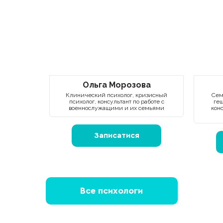
Ольга Морозова
Клинический психолог, кризисный
Сем
психолог, консультант по работе с
геш
военнослужащими и их семьями
кон
Записатися
Все психологи