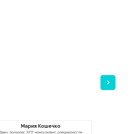
Мария Кошечко
Анд
Врач, психолог, КПТ-консультант, специалист по
Пс