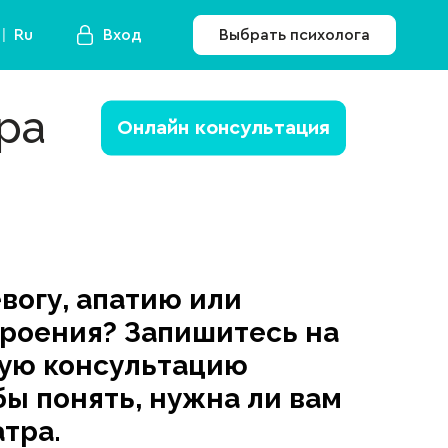
Ru
Вход
Выбрать психолога
ра
Онлайн консультация
вогу, апатию или
роения? Запишитесь на
ую консультацию
бы понять, нужна ли вам
тра.