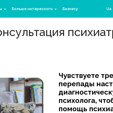
ы
Больше интересного
Бизнесу
Ua
онсультация психиат
Чувствуете тре
перепады наст
диагностическ
психолога, что
помощь психиа