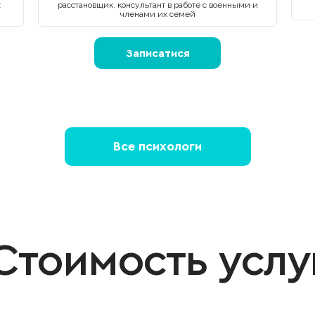
х
расстановщик, консультант в работе с военными и
членами их семей
Записатися
Все психологи
Стоимость услу