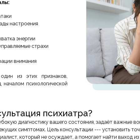
алы:
атаки
пады настроения
хватка энергии
еуправляемые страхи
рации внимания
дин из этих признаков,
д началом психологической
сультация психиатра?
убокую диагностику вашего состояния, задаёт важные в
екущих симптомах. Цель консультации --- установить то
циалист, который не осуждает, а помогает найти выход и