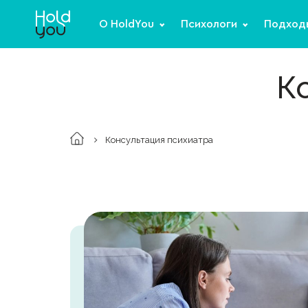
О HoldYou
Психологи
Подход
К
Консультация психиатра