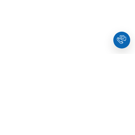
HoldYou
– Подберите психолога онлайн и запланируйте
встречу в комфортное время. Квалифицированные
специалисты и терапевты по образованию.
© Holdyou,
все права защищены
,
2026