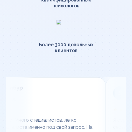
психологов
Более 3000 довольных
клиентов
 Лабур
Sla
S
8 от
 назад
3 ме
★★★★
ис! Много специалистов, легко
Я обращал
ециалиста именно под свой запрос. На
сервис и 