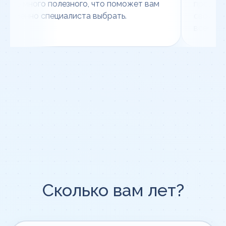
сть много полезного, что поможет вам
продемонс
о именно специалиста выбрать.
своим опы
всем, кто
Сколько вам лет?