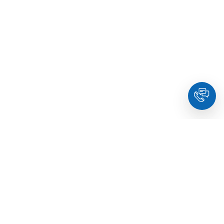
HoldYou
– Подберите психолога онлайн и запланируйте
встречу в комфортное время. Квалифицированные
специалисты и терапевты по образованию.